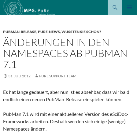
Suchen
ZUM
PRIMÄR
INHALT
MENÜ
SPRINGEN
PUBMAN-RELEASE
,
PURE-NEWS
,
WUSSTEN SIE SCHON?
ÄNDERUNGEN IN DEN
NAMESPACES AB PUBMAN
7.1
31. JULI 2012
PURE SUPPORT TEAM
Es hat lange gedauert, aber nun ist es absehbar, dass wir bald
endlich einen neuen PubMan-Release einspielen können.
PubMan 7.1 wird mit einer aktuelleren Version des eSciDoc-
Frameworks arbeiten. Deshalb werden sich einige (wenige)
Namespaces ändern.