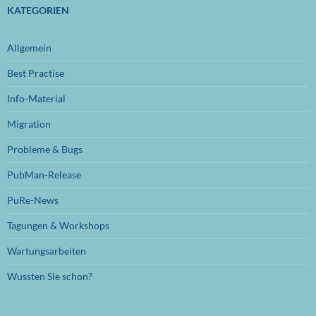
November 2024
(1)
KATEGORIEN
Oktober 2024
(1)
Allgemein
September 2024
(1)
Best Practise
Juli 2024
(1)
Info-Material
Juni 2024
(1)
Migration
November 2023
(1)
Probleme & Bugs
Oktober 2023
(1)
PubMan-Release
Juli 2023
(1)
PuRe-News
Juni 2023
(1)
Tagungen & Workshops
Januar 2023
(1)
Wartungsarbeiten
September 2022
(1)
Wussten Sie schon?
August 2022
(1)
Mai 2022
(1)