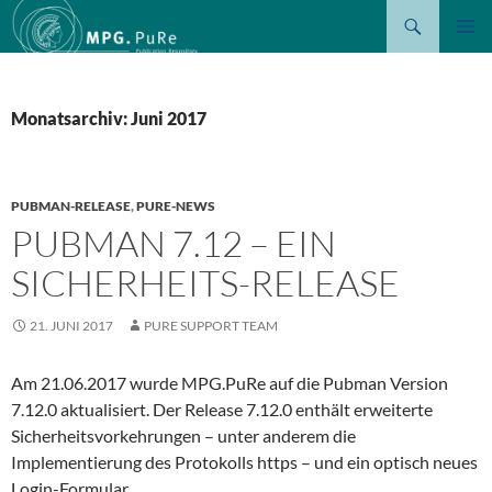
Suchen
ZUM
PRIMÄR
INHALT
MENÜ
SPRINGEN
Monatsarchiv: Juni 2017
PUBMAN-RELEASE
,
PURE-NEWS
PUBMAN 7.12 – EIN
SICHERHEITS-RELEASE
21. JUNI 2017
PURE SUPPORT TEAM
Am 21.06.2017 wurde MPG.PuRe auf die Pubman Version
7.12.0 aktualisiert. Der Release 7.12.0 enthält erweiterte
Sicherheitsvorkehrungen – unter anderem die
Implementierung des Protokolls https – und ein optisch neues
Login-Formular.