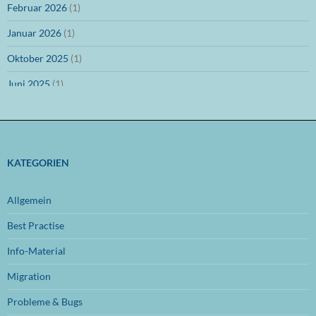
Februar 2026
(1)
Januar 2026
(1)
Oktober 2025
(1)
Juni 2025
(1)
März 2025
(1)
Dezember 2024
(1)
November 2024
(1)
KATEGORIEN
Oktober 2024
(1)
Allgemein
September 2024
(1)
Best Practise
Juli 2024
(1)
Info-Material
Juni 2024
(1)
Migration
November 2023
(1)
Probleme & Bugs
Oktober 2023
(1)