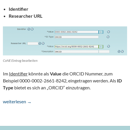
Identifier
Researcher URL
CoNE Eintrag bearbeiten
Im
Identifier
könnte als
Value
die ORCID Nummer, zum
Beispiel 0000-0002-2661-8242, eingetragen werden. Als
ID
Type
bietet es sich an „ORCID“ einzutragen.
ORCID in CoNE
weiterlesen
→