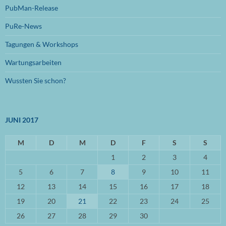
PubMan-Release
Juli 2023
(1)
PuRe-News
Juni 2023
(1)
Tagungen & Workshops
Januar 2023
(1)
Wartungsarbeiten
September 2022
(1)
Wussten Sie schon?
August 2022
(1)
Mai 2022
(1)
JUNI 2017
April 2022
(1)
März 2022
M
(2)
D
M
D
F
S
S
1
2
3
4
Oktober 2021
(1)
5
6
7
8
9
10
11
September 2021
(3)
12
13
14
15
16
17
18
April 2021
(3)
19
20
21
22
23
24
25
März 2021
(3)
26
27
28
29
30