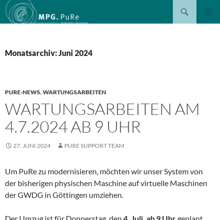
Suchen
ZUM
PRIMÄR
INHALT
MENÜ
SPRINGEN
Monatsarchiv: Juni 2024
PURE-NEWS
,
WARTUNGSARBEITEN
WARTUNGSARBEITEN AM
4.7.2024 AB 9 UHR
27. JUNI 2024
PURE SUPPORT TEAM
Um PuRe zu modernisieren, möchten wir unser System von
der bisherigen physischen Maschine auf virtuelle Maschinen
der GWDG in Göttingen umziehen.
Der Umzug ist für Donnerstag, den
4. Juli, ab 9 Uhr
geplant.