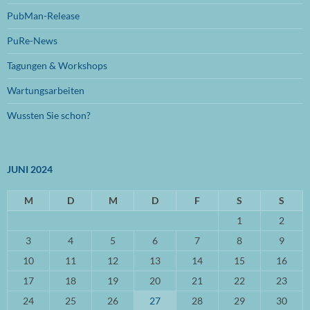
Oktober 2023
(1)
PubMan-Release
Juli 2023
(1)
PuRe-News
Juni 2023
(1)
Tagungen & Workshops
Januar 2023
(1)
Wartungsarbeiten
September 2022
(1)
Wussten Sie schon?
August 2022
(1)
Mai 2022
(1)
JUNI 2024
April 2022
(1)
März 2022
M
(2)
D
M
D
F
S
S
1
2
Oktober 2021
(1)
3
4
5
6
7
8
9
September 2021
(3)
10
11
12
13
14
15
16
April 2021
(3)
17
18
19
20
21
22
23
März 2021
(3)
24
25
26
27
28
29
30