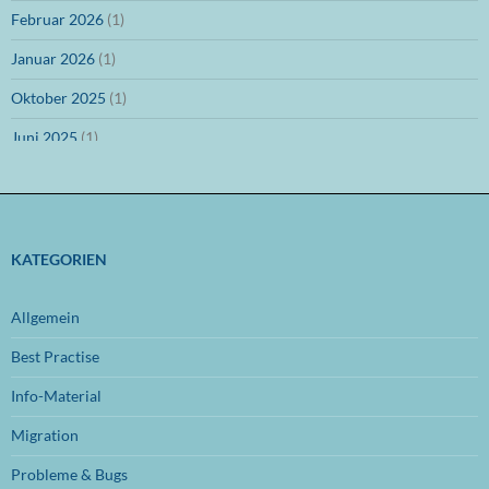
Februar 2026
(1)
Januar 2026
(1)
Oktober 2025
(1)
Juni 2025
(1)
März 2025
(1)
Dezember 2024
(1)
November 2024
(1)
KATEGORIEN
Oktober 2024
(1)
Allgemein
September 2024
(1)
Best Practise
Juli 2024
(1)
Info-Material
Juni 2024
(1)
Migration
November 2023
(1)
Probleme & Bugs