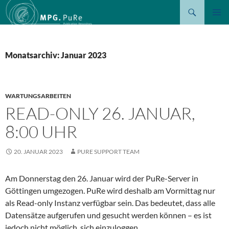
Suchen
ZUM
PRIMÄR
INHALT
MENÜ
SPRINGEN
Monatsarchiv: Januar 2023
WARTUNGSARBEITEN
READ-ONLY 26. JANUAR,
8:00 UHR
20. JANUAR 2023
PURE SUPPORT TEAM
Am Donnerstag den 26. Januar wird der PuRe-Server in
Göttingen umgezogen. PuRe wird deshalb am Vormittag nur
als Read-only Instanz verfügbar sein. Das bedeutet, dass alle
Datensätze aufgerufen und gesucht werden können – es ist
jedoch nicht möglich, sich einzuloggen.