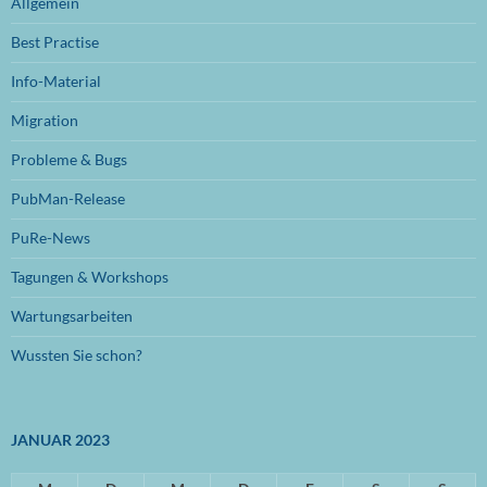
Allgemein
September 2024
(1)
Best Practise
Juli 2024
(1)
Info-Material
Juni 2024
(1)
Migration
November 2023
(1)
Probleme & Bugs
Oktober 2023
(1)
PubMan-Release
Juli 2023
(1)
PuRe-News
Juni 2023
(1)
Tagungen & Workshops
Januar 2023
(1)
Wartungsarbeiten
September 2022
(1)
Wussten Sie schon?
August 2022
(1)
Mai 2022
(1)
JANUAR 2023
April 2022
(1)