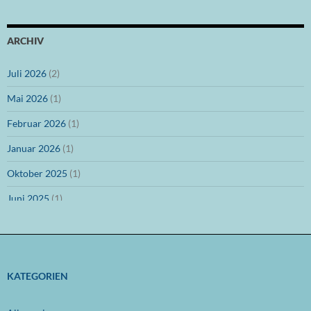
ARCHIV
Juli 2026
(2)
Mai 2026
(1)
Februar 2026
(1)
Januar 2026
(1)
Oktober 2025
(1)
Juni 2025
(1)
März 2025
(1)
Dezember 2024
(1)
November 2024
(1)
KATEGORIEN
Oktober 2024
(1)