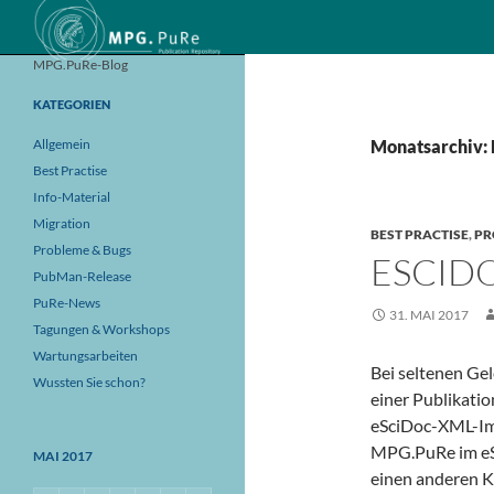
Suchen
MPG.PuRe-Blog
KATEGORIEN
Allgemein
Monatsarchiv:
Best Practise
Info-Material
Migration
BEST PRACTISE
,
PR
Probleme & Bugs
ESCID
PubMan-Release
PuRe-News
31. MAI 2017
Tagungen & Workshops
Wartungsarbeiten
Bei seltenen Ge
Wussten Sie schon?
einer Publikatio
eSciDoc-XML-Imp
MPG.PuRe im eS
MAI 2017
einen anderen K