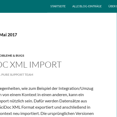
ZUM INHALT SPRINGEN
STARTSEITE
ALLE BLOG-EINTRÄGE
ÜBER 
 Mai 2017
OBLEME & BUGS
OC XML IMPORT
PURE SUPPORT TEAM
legenheiten, wie zum Beispiel der Integration/Umzug
n von einem Kontext in einen anderen, kann ein
ort nützlich sein. Dafür werden Datensätze aus
ciDoc XML Format exportiert und anschließend in
ontext neu importiert. Die ursprünglichen Versionen