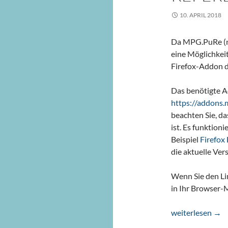
10. APRIL 2018
Da MPG.PuRe (no
eine Möglichkeit
Firefox-Addon 
Das benötigte Ad
https://addons.m
beachten Sie, d
ist. Es funktioni
Beispiel
Firefox
die aktuelle Ver
Wenn Sie den Lin
in Ihr Browser-
URL-Prüfung für
weiterlesen
→