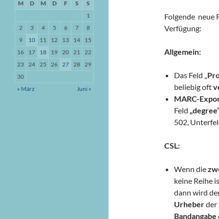
M
D
M
D
F
S
S
1
Folgende neue F
Verfügung:
2
3
4
5
6
7
8
9
10
11
12
13
14
15
Allgemein:
16
17
18
19
20
21
22
23
24
25
26
27
28
29
Das Feld „
Pro
30
beliebig oft
v
« März
Juni »
MARC-Expor
Feld
„degree
502, Unterfel
CSL:
Wenn die
zw
keine Reihe is
dann wird de
Urheber
der 
Bandangabe