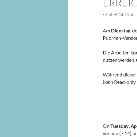
ERREI
18. APRIL 2018
Am
Dienstag
, d
PubMan-Version 
Die Arbeiten k
nutzen werden, 
Während dieser 
(kein Read-only 
On
Tuesday
,
Apr
version (7.14) 