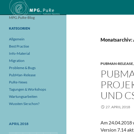
Suchen
MPG.PuRe-Blog
KATEGORIEN
Allgemein
Monatsarchiv: 
Best Practise
Info-Material
Migration
PUBMAN-RELEASE
Probleme & Bugs
PUBMAN
PubMan-Release
PROJE
PuRe-News
Tagungen & Workshops
UND C
Wartungsarbeiten
Wussten Sie schon?
27. APRIL 2018
Am 24.04.2018 
APRIL 2018
Version 7.14 aktu