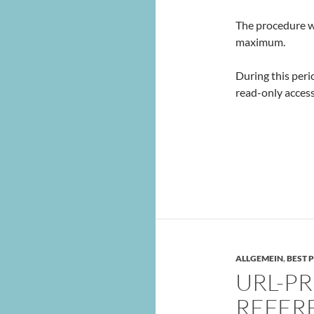
The procedure wi
maximum.
During this peri
read-only access
ALLGEMEIN
,
BEST 
URL-P
REFER