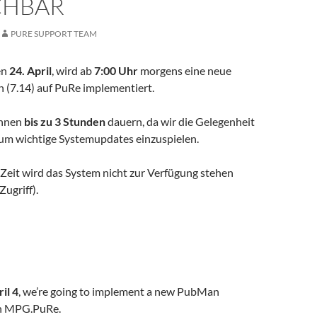
CHBAR
PURE SUPPORT TEAM
en
24. April
, wird ab
7:00 Uhr
morgens eine neue
(7.14) auf PuRe implementiert.
önnen
bis zu 3 Stunden
dauern, da wir die Gelegenheit
um wichtige Systemupdates einzuspielen.
Zeit wird das System nicht zur Verfügung stehen
Zugriff).
il 4
, we’re going to implement a new PubMan
on MPG.PuRe.