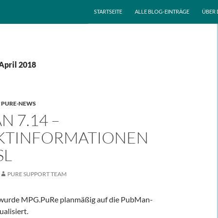
ZUM INHALT SPRINGEN
STARTSEITE
ALLE BLOG-EINTRÄGE
ÜBER 
April 2018
,
PURE-NEWS
 7.14 –
KTINFORMATIONEN
SL
PURE SUPPORT TEAM
wurde MPG.PuRe planmäßig auf die PubMan-
alisiert.