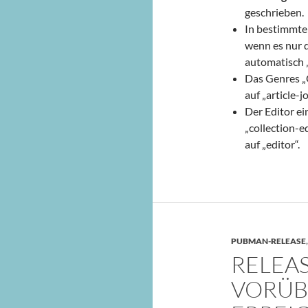
geschrieben.
In bestimmte
wenn es nur 
automatisch „
Das Genres „O
auf „article-j
Der Editor ei
„collection-e
auf „editor“.
PUBMAN-RELEASE
RELEAS
VORÜB