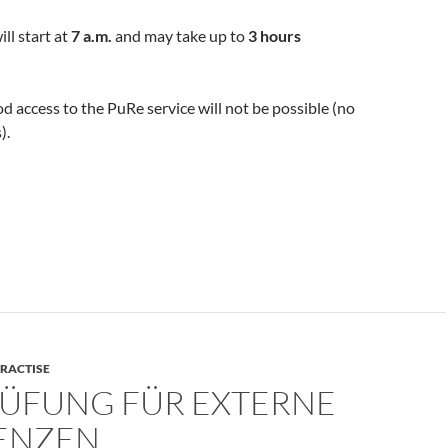
ll start at
7 a.m.
and may take up to
3 hours
od access to the PuRe service will not be possible (no
).
PRACTISE
RÜFUNG FÜR EXTERNE
ENZEN