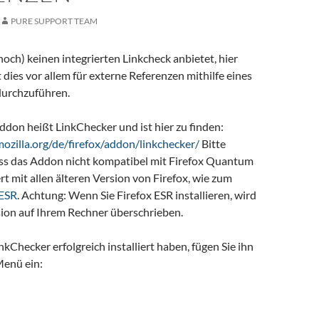
PURE SUPPORT TEAM
ch) keinen integrierten Linkcheck anbietet, hier
 dies vor allem für externe Referenzen mithilfe eines
durchzuführen.
don heißt LinkChecker und ist hier zu finden:
ozilla.org/de/firefox/addon/linkchecker/
Bitte
ass das Addon nicht kompatibel mit Firefox Quantum
ert mit allen älteren Version von Firefox, wie zum
 ESR
. Achtung: Wenn Sie Firefox ESR installieren, wird
sion auf Ihrem Rechner überschrieben.
kChecker erfolgreich installiert haben, fügen Sie ihn
Menü ein:
 externe Referenzen