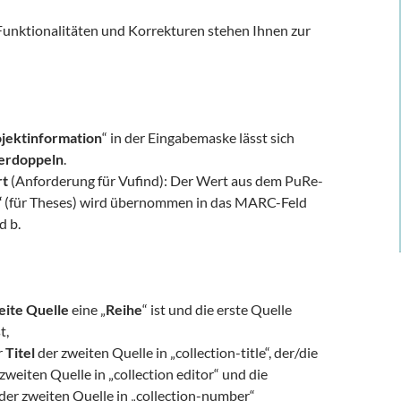
unktionalitäten und Korrekturen stehen Ihnen zur
jektinformation
“ in der Eingabemaske lässt sich
erdoppeln
.
t
(Anforderung für Vufind): Der Wert aus dem PuRe-
“
(für Theses) wird übernommen in das MARC-Feld
d b.
eite Quelle
eine „
Reihe
“ ist und die erste Quelle
t,
r
Titel
der zweiten Quelle in „collection-title“, der/die
zweiten Quelle in „collection editor“ und die
der zweiten Quelle in „collection-number“