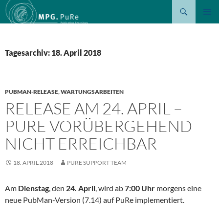
Suchen
ZUM
PRIMÄR
INHALT
MENÜ
SPRINGEN
Tagesarchiv: 18. April 2018
PUBMAN-RELEASE
,
WARTUNGSARBEITEN
RELEASE AM 24. APRIL –
PURE VORÜBERGEHEND
NICHT ERREICHBAR
18. APRIL 2018
PURE SUPPORT TEAM
Am
Dienstag
, den
24. April
, wird ab
7:00 Uhr
morgens eine
neue PubMan-Version (7.14) auf PuRe implementiert.