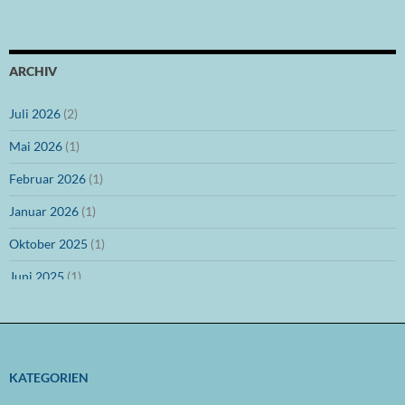
ARCHIV
Juli 2026
(2)
Mai 2026
(1)
Februar 2026
(1)
Januar 2026
(1)
Oktober 2025
(1)
Juni 2025
(1)
März 2025
(1)
Dezember 2024
(1)
November 2024
(1)
KATEGORIEN