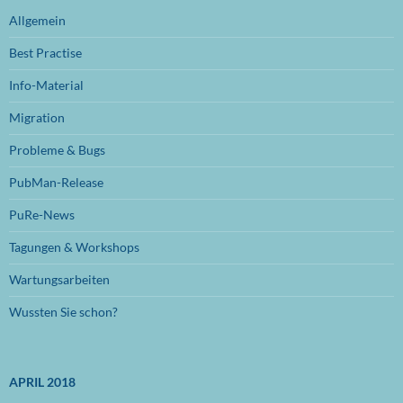
Oktober 2024
(1)
Allgemein
September 2024
(1)
Best Practise
Juli 2024
(1)
Info-Material
Juni 2024
(1)
Migration
November 2023
(1)
Probleme & Bugs
Oktober 2023
(1)
PubMan-Release
Juli 2023
(1)
PuRe-News
Juni 2023
(1)
Tagungen & Workshops
Januar 2023
(1)
Wartungsarbeiten
September 2022
(1)
Wussten Sie schon?
August 2022
(1)
Mai 2022
(1)
APRIL 2018
April 2022
(1)