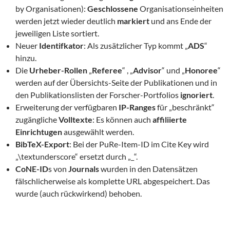
by Organisationen):
Geschlossene
Organisationseinheiten
werden jetzt wieder deutlich
markiert
und ans Ende der
jeweiligen Liste sortiert.
Neuer
Identifkator
: Als zusätzlicher Typ kommt „
ADS
“
hinzu.
Die
Urheber-Rollen
„
Referee
“ , „
Advisor
“ und „
Honoree
“
werden auf der Übersichts-Seite der Publikationen und in
den Publikationslisten der Forscher-Portfolios
ignoriert
.
Erweiterung der verfügbaren
IP-Ranges
für „beschränkt“
zugängliche
Volltexte
: Es können auch
affiliierte
Einrichtugen
ausgewählt werden.
BibTeX-Export
: Bei der PuRe-Item-ID im Cite Key wird
„\textunderscore“ ersetzt durch „_“.
CoNE-ID
s von
Journals
wurden in den Datensätzen
fälschlicherweise als komplette URL abgespeichert. Das
wurde (auch rückwirkend) behoben.