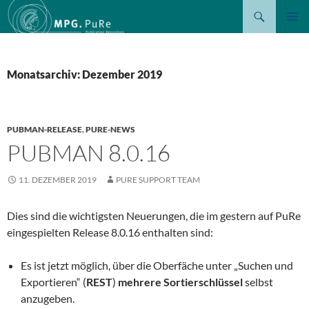
Suchen
ZUM
PRIMÄR
INHALT
MENÜ
SPRINGEN
Monatsarchiv: Dezember 2019
PUBMAN-RELEASE
,
PURE-NEWS
PUBMAN 8.0.16
11. DEZEMBER 2019
PURE SUPPORT TEAM
Dies sind die wichtigsten Neuerungen, die im gestern auf PuRe
eingespielten Release 8.0.16 enthalten sind:
Es ist jetzt möglich, über die Oberfäche unter „Suchen und
Exportieren“ (
REST
)
mehrere Sortierschlüssel
selbst
anzugeben.