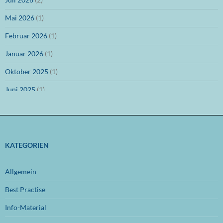
Mai 2026
(1)
Februar 2026
(1)
Januar 2026
(1)
Oktober 2025
(1)
Juni 2025
(1)
März 2025
(1)
Dezember 2024
(1)
November 2024
(1)
KATEGORIEN
Oktober 2024
(1)
Allgemein
September 2024
(1)
Best Practise
Juli 2024
(1)
Info-Material
Juni 2024
(1)