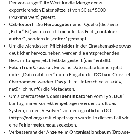
Der vor-ausgefüllte Wert für die Menge der zu
exportierenden Datensätze ist von 50 auf 5000
(Maximalwert) gesetzt.
CSL-Export
: Die
Herausgeber
einer Quelle (die
keine
„Reihe“ ist) werden nicht mehr in das Feld „
container
author
“ , sondern in „
editor
“ gemappt.
Um die wichtigsten
Pflichfelder
in der Eingabemaske etwas
deutlicher hervozuheben, werden die entsprechenden
Beschriftungen jetzt
fett
dargestellt (das * enfällt).
Fetch from Crossref
: Einzelne Datensätze kännen jetzt
unter „Daten abholen“ durch Eingabe der
DOI
von Crossref
übernommen werden. Das gilt, im Unterschied zu arXiv,
natürlich nur für die
Metadaten
.
Um sicherzustellen, dass
Identifikatoren
vom Typ „
DOI
“
künftig immer korrekt eingetragen werden, prüft das
System, ob der „Resolver“ vor der eigentlichen DOI
(
https://doi.org/
) mit eingetragen wurde. In diesem Fall wir
eine
Fehlermeldung
ausgegeben.
Verbesserung der Anzeige im
Organisationsbaum
(Browse-