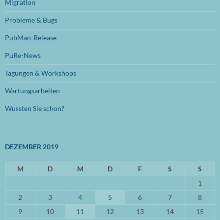
Migration
November 2023
(1)
Probleme & Bugs
Oktober 2023
(1)
PubMan-Release
Juli 2023
(1)
PuRe-News
Juni 2023
(1)
Tagungen & Workshops
Januar 2023
(1)
Wartungsarbeiten
September 2022
(1)
Wussten Sie schon?
August 2022
(1)
Mai 2022
(1)
DEZEMBER 2019
April 2022
(1)
März 2022
M
(2)
D
M
D
F
S
S
1
Oktober 2021
(1)
2
3
4
5
6
7
8
September 2021
(3)
9
10
11
12
13
14
15