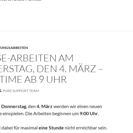
 8.2.1
UNGSARBEITEN
SE-ARBEITEN AM
STAG, DEN 4. MÄRZ –
IME AB 9 UHR
PURE SUPPORT TEAM
n
Donnerstag
, den
4. März
werden wir einen neuen
e einspielen. Die Arbeiten beginnen um
9:00 Uhr
.
 dabei für maximal
eine Stunde
nicht erreichbar sein.