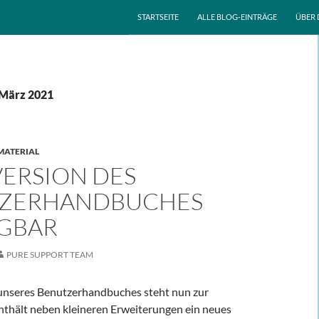
ZUM INHALT SPRINGEN
STARTSEITE
ALLE BLOG-EINTRÄGE
ÜBER 
 März 2021
MATERIAL
VERSION DES
ZERHANDBUCHES
GBAR
PURE SUPPORT TEAM
nseres Benutzerhandbuches steht nun zur
enthält neben kleineren Erweiterungen ein neues