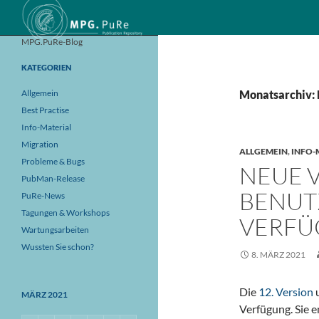
Suchen
MPG.PuRe-Blog
KATEGORIEN
Allgemein
Monatsarchiv:
Best Practise
Info-Material
Migration
ALLGEMEIN
,
INFO-
Probleme & Bugs
NEUE 
PubMan-Release
BENUT
PuRe-News
Tagungen & Workshops
VERFÜ
Wartungsarbeiten
Wussten Sie schon?
8. MÄRZ 2021
Die
12. Version
u
MÄRZ 2021
Verfügung. Sie 