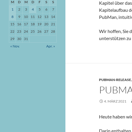
M
D
M
D
F
S
S
Kapitel über da
1
2
3
4
5
6
7
Kapitelaufbau d
PubMan, intuitiv
8
9
10
11
12
13
14
15
16
17
18
19
20
21
Wir hoffen, Sie
22
23
24
25
26
27
28
unterstützen zu
29
30
31
« Nov.
Apr. »
PUBMAN-RELEASE
PUBMAN
4. MÄRZ 2021
Heute haben wi
Darin enthalten