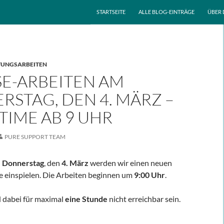
ZUM INHALT SPRINGEN
STARTSEITE
ALLE BLOG-EINTRÄGE
ÜBER 
UNGSARBEITEN
SE-ARBEITEN AM
STAG, DEN 4. MÄRZ –
IME AB 9 UHR
PURE SUPPORT TEAM
n
Donnerstag
, den
4. März
werden wir einen neuen
e einspielen. Die Arbeiten beginnen um
9:00 Uhr
.
 dabei für maximal
eine Stunde
nicht erreichbar sein.