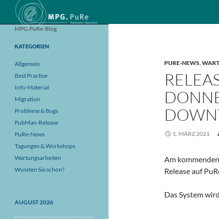
Suchen
MPG.PuRe-Blog
KATEGORIEN
PURE-NEWS
,
WART
Allgemein
RELEA
Best Practise
Info-Material
DONNER
Migration
DOWNT
Probleme & Bugs
PubMan-Release
1. MÄRZ 2021
PuRe-News
Tagungen & Workshops
Wartungsarbeiten
Am kommende
Wussten Sie schon?
Release auf PuR
Das System wird
AUGUST 2026