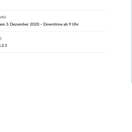
avigation
RAG
 am 3. Dezember 2020 – Downtime ab 9 Uhr
G
.2.1