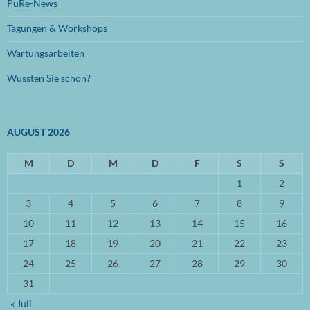
PuRe-News
Juni 2023
(1)
Tagungen & Workshops
Januar 2023
(1)
Wartungsarbeiten
September 2022
(1)
Wussten Sie schon?
August 2022
(1)
Mai 2022
(1)
AUGUST 2026
April 2022
(1)
März 2022
M
(2)
D
M
D
F
S
S
1
2
Oktober 2021
(1)
3
4
5
6
7
8
9
September 2021
(3)
10
11
12
13
14
15
16
April 2021
(3)
17
18
19
20
21
22
23
März 2021
(3)
24
25
26
27
28
29
30
31
November 2020
(2)
« Juli