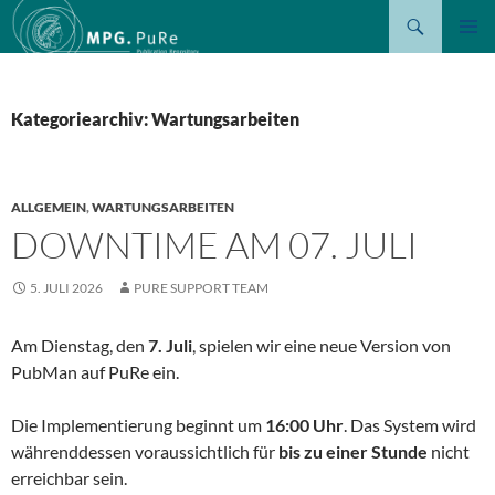
Suchen
ZUM
PRIMÄR
INHALT
MENÜ
SPRINGEN
Kategoriearchiv: Wartungsarbeiten
ALLGEMEIN
,
WARTUNGSARBEITEN
DOWNTIME AM 07. JULI
5. JULI 2026
PURE SUPPORT TEAM
Am Dienstag, den
7. Juli
, spielen wir eine neue Version von
PubMan auf PuRe ein.
Die Implementierung beginnt um
16:00 Uhr
. Das System wird
währenddessen voraussichtlich für
bis zu einer Stunde
nicht
erreichbar sein.