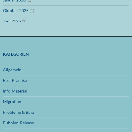
Oktober 2025
(1)
Juni 2025
(1)
März 2025
(1)
Dezember 2024
(1)
November 2024
(1)
KATEGORIEN
Oktober 2024
(1)
Allgemein
September 2024
(1)
Best Practise
Juli 2024
(1)
Info-Material
Juni 2024
(1)
Migration
November 2023
(1)
Probleme & Bugs
Oktober 2023
(1)
PubMan-Release
Juli 2023
(1)