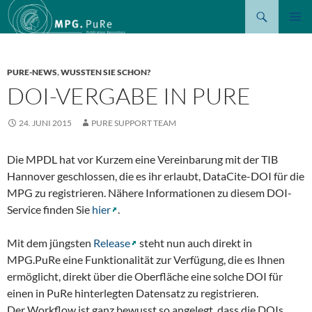
Suchen
ZUM
PRIMÄR
INHALT
MENÜ
SPRINGEN
PURE-NEWS
,
WUSSTEN SIE SCHON?
DOI-VERGABE IN PURE
24. JUNI 2015
PURE SUPPORT TEAM
Die MPDL hat vor Kurzem eine Vereinbarung mit der TIB
Hannover geschlossen, die es ihr erlaubt, DataCite-DOI für die
MPG zu registrieren. Nähere Informationen zu diesem DOI-
Service finden Sie
hier
.
Mit dem jüngsten
Release
steht nun auch direkt in
MPG.PuRe eine Funktionalität zur Verfügung, die es Ihnen
ermöglicht, direkt über die Oberfläche eine solche DOI für
einen in PuRe hinterlegten Datensatz zu registrieren.
Der Workflow ist ganz bewusst so angelegt, dass die DOIs