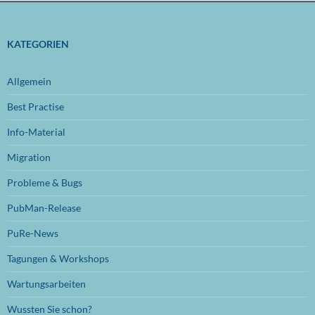
Dezember 2024
(1)
November 2024
(1)
KATEGORIEN
Oktober 2024
(1)
Allgemein
September 2024
(1)
Best Practise
Juli 2024
(1)
Info-Material
Juni 2024
(1)
Migration
November 2023
(1)
Probleme & Bugs
Oktober 2023
(1)
PubMan-Release
Juli 2023
(1)
PuRe-News
Juni 2023
(1)
Tagungen & Workshops
Januar 2023
(1)
Wartungsarbeiten
September 2022
(1)
Wussten Sie schon?