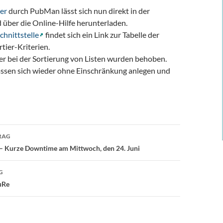
er
durch PubMan lässt sich nun direkt in der
 über die Online-Hilfe herunterladen.
chnittstelle
findet sich ein Link zur Tabelle der
tier-Kriterien.
er bei der Sortierung von Listen wurden behoben.
lassen sich wieder ohne Einschränkung anlegen und
avigation
RAG
 – Kurze Downtime am Mittwoch, den 24. Juni
G
uRe