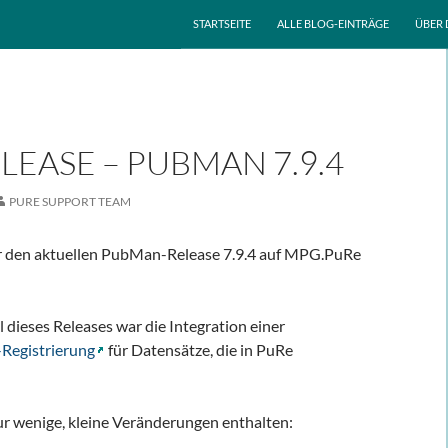
ZUM INHALT SPRINGEN
STARTSEITE
ALLE BLOG-EINTRÄGE
ÜBER 
LEASE – PUBMAN 7.9.4
PURE SUPPORT TEAM
r den aktuellen PubMan-Release 7.9.4 auf MPG.PuRe
dieses Releases war die Integration einer
Registrierung
für Datensätze, die in PuRe
r wenige, kleine Veränderungen enthalten: