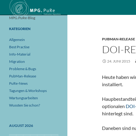
Suchen
MPG.PuRe-Blog
KATEGORIEN
PUBMAN-RELEASE
Allgemein
DOI-RE
Best Practise
Info-Material
24. JUNI 2015
Migration
Probleme & Bugs
PubMan-Release
Heute haben wi
PuRe-News
installiert.
Tagungen & Workshops
Wartungsarbeiten
Haupbestandteil 
Wussten Sie schon?
optionalen
DOI-
hinterlegt sind.
AUGUST 2026
Daneben sind nu