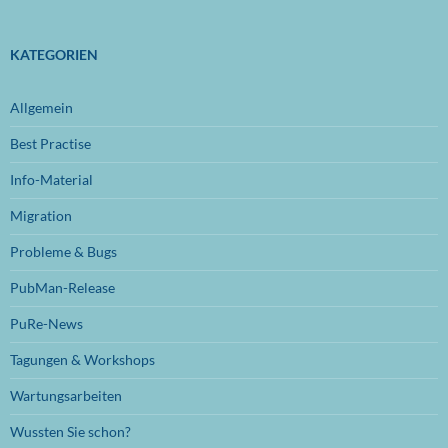
Dezember 2024
(1)
November 2024
(1)
KATEGORIEN
Oktober 2024
(1)
Allgemein
September 2024
(1)
Best Practise
Juli 2024
(1)
Info-Material
Juni 2024
(1)
Migration
November 2023
(1)
Probleme & Bugs
Oktober 2023
(1)
PubMan-Release
Juli 2023
(1)
PuRe-News
Juni 2023
(1)
Tagungen & Workshops
Januar 2023
(1)
Wartungsarbeiten
September 2022
(1)
Wussten Sie schon?
August 2022
(1)