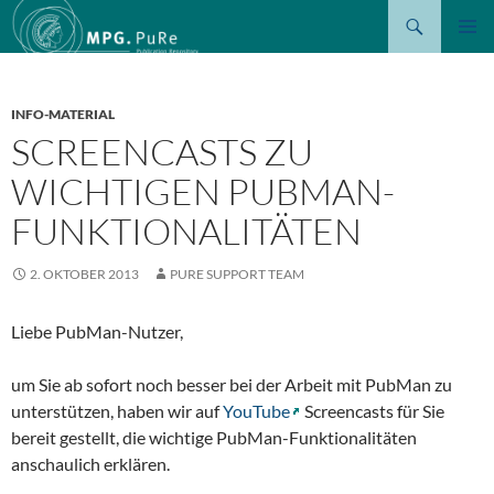
Suchen
ZUM
PRIMÄR
INHALT
MENÜ
SPRINGEN
INFO-MATERIAL
SCREENCASTS ZU
WICHTIGEN PUBMAN-
FUNKTIONALITÄTEN
2. OKTOBER 2013
PURE SUPPORT TEAM
Liebe PubMan-Nutzer,
um Sie ab sofort noch besser bei der Arbeit mit PubMan zu
unterstützen, haben wir auf
YouTube
Screencasts für Sie
bereit gestellt, die wichtige PubMan-Funktionalitäten
anschaulich erklären.