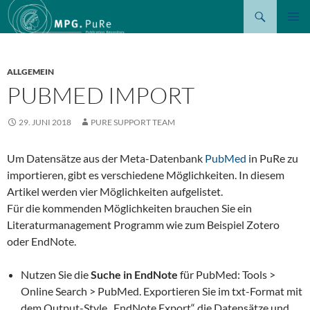
Suchen
ZUM
PRIMÄR
INHALT
MENÜ
SPRINGEN
ALLGEMEIN
PUBMED IMPORT
29. JUNI 2018
PURE SUPPORT TEAM
Um Datensätze aus der Meta-Datenbank
PubMed
in PuRe zu
importieren, gibt es verschiedene Möglichkeiten. In diesem
Artikel werden vier Möglichkeiten aufgelistet.
Für die kommenden Möglichkeiten brauchen Sie ein
Literaturmanagement Programm wie zum Beispiel Zotero
oder EndNote.
Nutzen Sie die
Suche in EndNote
für PubMed: Tools >
Online Search > PubMed. Exportieren Sie im txt-Format mit
dem Output-Style „EndNote Export“ die Datensätze und