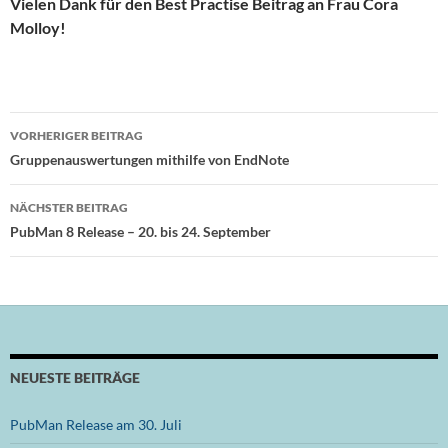
Vielen Dank für den Best Practise Beitrag an Frau Cora
Molloy!
Beitragsnavigation
VORHERIGER BEITRAG
Gruppenauswertungen mithilfe von EndNote
NÄCHSTER BEITRAG
PubMan 8 Release – 20. bis 24. September
NEUESTE BEITRÄGE
PubMan Release am 30. Juli