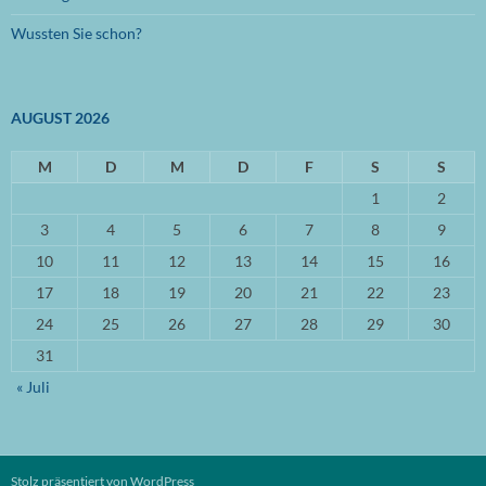
September 2022
(1)
Wussten Sie schon?
August 2022
(1)
Mai 2022
(1)
AUGUST 2026
April 2022
(1)
März 2022
M
(2)
D
M
D
F
S
S
1
2
Oktober 2021
(1)
3
4
5
6
7
8
9
September 2021
(3)
10
11
12
13
14
15
16
April 2021
(3)
17
18
19
20
21
22
23
März 2021
(3)
24
25
26
27
28
29
30
31
November 2020
(2)
« Juli
Oktober 2020
(1)
September 2020
(2)
April 2020
(1)
Stolz präsentiert von WordPress