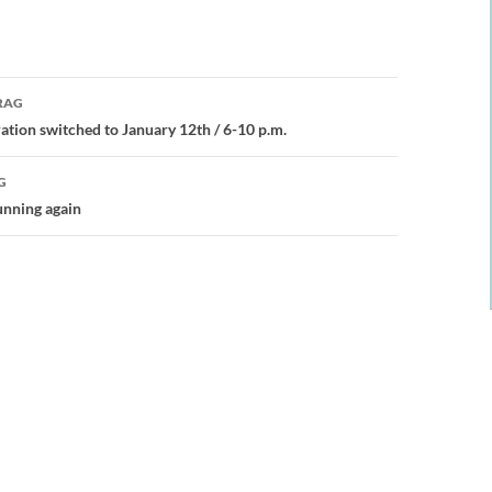
avigation
RAG
tion switched to January 12th / 6-10 p.m.
G
nning again