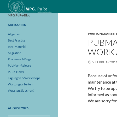
Suchen
MPG.PuRe-Blog
KATEGORIEN
WARTUNGSARBEI
Allgemein
PUBMA
Best Practise
Info-Material
WORK 
Migration
Probleme & Bugs
5. FEBRUAR 201
PubMan-Release
PuRe-News
Because of unfo
Tagungen & Workshops
maintenance at 
Wartungsarbeiten
We try to be up 
Wussten Sie schon?
informed as soon
We are sorry fo
AUGUST 2026