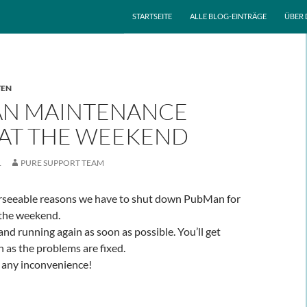
ZUM INHALT SPRINGEN
STARTSEITE
ALLE BLOG-EINTRÄGE
ÜBER 
TEN
N MAINTENANCE
AT THE WEEKEND
1
PURE SUPPORT TEAM
rseeable reasons we have to shut down PubMan for
the weekend.
and running again as soon as possible. You’ll get
 as the problems are fixed.
r any inconvenience!