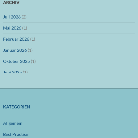
ARCHIV
Juli 2026
(2)
Mai 2026
(1)
Februar 2026
(1)
Januar 2026
(1)
Oktober 2025
(1)
Juni 2025
(1)
März 2025
(1)
Dezember 2024
(1)
November 2024
(1)
KATEGORIEN
Oktober 2024
(1)
Allgemein
September 2024
(1)
Best Practise