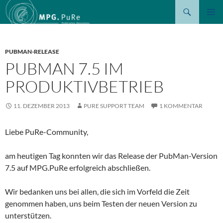
Suchen
ZUM
PRIMÄR
INHALT
MENÜ
SPRINGEN
PUBMAN-RELEASE
PUBMAN 7.5 IM
PRODUKTIVBETRIEB
11. DEZEMBER 2013
PURE SUPPORT TEAM
1 KOMMENTAR
Liebe PuRe-Community,
am heutigen Tag konnten wir das Release der PubMan-Version
7.5 auf MPG.PuRe erfolgreich abschließen.
Wir bedanken uns bei allen, die sich im Vorfeld die Zeit
genommen haben, uns beim Testen der neuen Version zu
unterstützen.