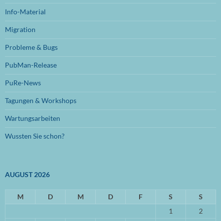
Juli 2024
(1)
Info-Material
Juni 2024
(1)
Migration
November 2023
(1)
Probleme & Bugs
Oktober 2023
(1)
PubMan-Release
Juli 2023
(1)
PuRe-News
Juni 2023
(1)
Tagungen & Workshops
Januar 2023
(1)
Wartungsarbeiten
September 2022
(1)
Wussten Sie schon?
August 2022
(1)
Mai 2022
(1)
AUGUST 2026
April 2022
(1)
März 2022
M
(2)
D
M
D
F
S
S
1
2
Oktober 2021
(1)