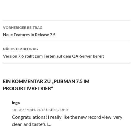
Beitragsnavigation
VORHERIGER BEITRAG
Neue Features in Release 7.5
NÄCHSTER BEITRAG
Version 7.6 steht zum Testen auf dem QA-Server bereit
EIN KOMMENTAR ZU „PUBMAN 7.5 IM
PRODUKTIVBETRIEB“
inga
18. DEZEMBER 2013 UM 0:37 UHR
Congratulations! I really like the new record view: very
clean and tasteful…