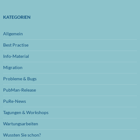
Dezember 2024
(1)
November 2024
(1)
KATEGORIEN
Oktober 2024
(1)
Allgemein
September 2024
(1)
Best Practise
Juli 2024
(1)
Info-Material
Juni 2024
(1)
Migration
November 2023
(1)
Probleme & Bugs
Oktober 2023
(1)
PubMan-Release
Juli 2023
(1)
PuRe-News
Juni 2023
(1)
Tagungen & Workshops
Januar 2023
(1)
Wartungsarbeiten
September 2022
(1)
Wussten Sie schon?
August 2022
(1)