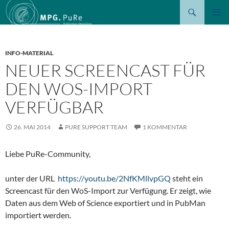
Suchen
ZUM
PRIMÄR
INHALT
MENÜ
SPRINGEN
INFO-MATERIAL
NEUER SCREENCAST FÜR
DEN WOS-IMPORT
VERFÜGBAR
26. MAI 2014
PURE SUPPORT TEAM
1 KOMMENTAR
Liebe PuRe-Community,
unter der URL
https://youtu.be/2NfKMllvpGQ
steht ein
Screencast für den WoS-Import zur Verfügung. Er zeigt, wie
Daten aus dem Web of Science exportiert und in PubMan
importiert werden.