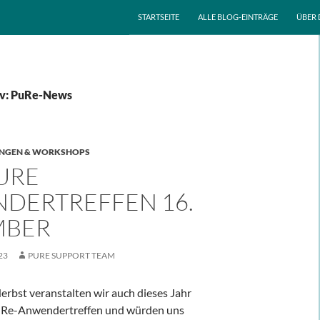
ZUM INHALT SPRINGEN
STARTSEITE
ALLE BLOG-EINTRÄGE
ÜBER 
iv: PuRe-News
NGEN & WORKSHOPS
URE
DERTREFFEN 16.
MBER
23
PURE SUPPORT TEAM
erbst veranstalten wir auch dieses Jahr
Re-Anwendertreffen und würden uns