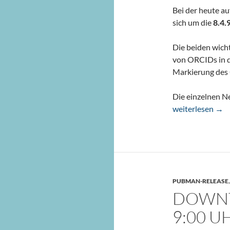
Bei der heute a
sich um die
8.4.
Die beiden wicht
von ORCIDs in d
Markierung des 
Die einzelnen N
PubMan Release
weiterlesen
→
PUBMAN-RELEASE
DOWNT
9:00 U