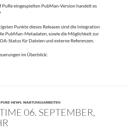
uf PuRe eingespielten PubMan-Version handelt es
9
igsten Punkte dieses Releases sind die Integration
ie PubMan-Metadaten, sowie die Möglichkeit zur
OA-Status für Dateien und externe Referenzen.
euerungen im Überblick:
 8.4.9
,
PURE-NEWS
,
WARTUNGSARBEITEN
IME 06. SEPTEMBER,
HR