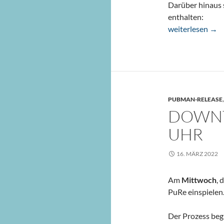
Darüber hinaus 
enthalten:
PubMan Release
weiterlesen
→
PUBMAN-RELEASE
DOWNTI
UHR
16. MÄRZ 2022
Am
Mittwoch
, 
PuRe einspielen
Der Prozess be