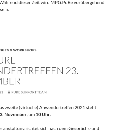
 Während dieser Zeit wird MPG.PuRe vorübergehend
sein.
NGEN & WORKSHOPS
URE
DERTREFFEN 23.
MBER
21
PURE SUPPORT TEAM
as zweite (virtuelle) Anwendertreffen 2021 steht
3. November
, um
10 Uhr
.
eranstaltung richtet sich nach dem Gesprächs-und