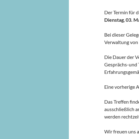
Der Termin für d
Dienstag
,
03. M
Bei dieser Gele
Verwaltung von 
Die Dauer der V
Gesprächs-und 
Erfahrungsgemäß
Eine vorherige 
Das Treffen find
ausschließlich 
werden rechtzeit
Wir freuen uns a