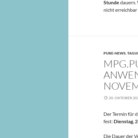
Stunde
dauern.
nicht erreichbar 
PURE-NEWS
,
TAGU
MPG.P
ANWEN
NOVE
20. OKTOBER 20
Der Termin für d
fest:
Dienstag
,
2
Die Dauer der V