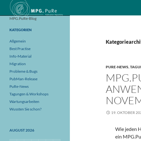
Suchen
MPG.PuRe-Blog
KATEGORIEN
Allgemein
Kategoriearch
Best Practise
Info-Material
Migration
PURE-NEWS
,
TAGU
Probleme & Bugs
MPG.P
PubMan-Release
ANWEN
PuRe-News
Tagungen & Workshops
NOVE
Wartungsarbeiten
Wussten Sie schon?
19. OKTOBER 20
Wie jeden H
AUGUST 2026
ein MPG.Pu