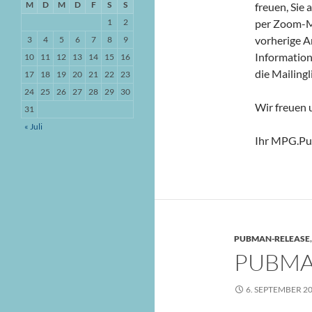
M
D
M
D
F
S
S
freuen, Sie
1
2
per Zoom-Me
vorherige A
3
4
5
6
7
8
9
Information
10
11
12
13
14
15
16
die Mailing
17
18
19
20
21
22
23
24
25
26
27
28
29
30
Wir freuen 
31
« Juli
Ihr MPG.Pu
PUBMAN-RELEASE
PUBMAN
6. SEPTEMBER 2