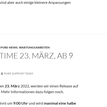
sind aber auch einige kleinere Anpassungen
 8.4.4
,
PURE-NEWS
,
WARTUNGSARBEITEN
ME 23. MÄRZ, AB 9
PURE SUPPORT TEAM
den
23. März
2022, werden wir einen Release auf
. Mehr Informationen dazu folgen noch.
ginnt um
9:00 Uhr
und wird
maximal eine halbe