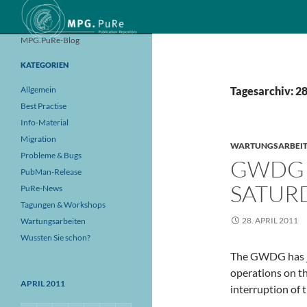
Suchen
MPG.PuRe-Blog
KATEGORIEN
Allgemein
Tagesarchiv: 28
Best Practise
Info-Material
Migration
WARTUNGSARBEI
Probleme & Bugs
GWDG 
PubMan-Release
SATURD
PuRe-News
Tagungen & Workshops
28. APRIL 2011
Wartungsarbeiten
Wussten Sie schon?
The GWDG has ju
operations on the
APRIL 2011
interruption of