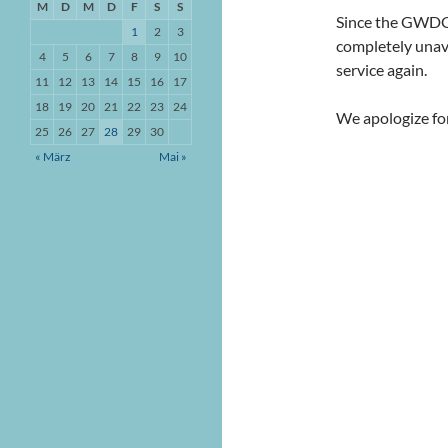
M
D
M
D
F
S
S
Since the GWDG 
1
2
3
completely unava
4
5
6
7
8
9
10
service again.
11
12
13
14
15
16
17
18
19
20
21
22
23
24
We apologize fo
25
26
27
28
29
30
« März
Mai »