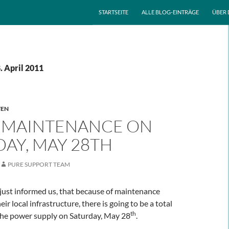
ZUM INHALT SPRINGEN
STARTSEITE
ALLE BLOG-EINTRÄGE
ÜBER 
. April 2011
TEN
MAINTENANCE ON
AY, MAY 28TH
PURE SUPPORT TEAM
st informed us, that because of maintenance
ir local infrastructure, there is going to be a total
th
 the power supply on Saturday, May 28
.